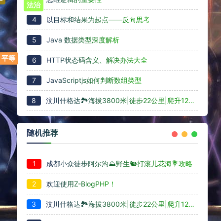
4
以目标和结果为起点——反向思考
法治
5
Java 数据类型深度解析
6
HTTP状态码含义、解决办法大全
7
JavaScriptjs如何判断数组类型
8
汶川什格达🏞️海拔3800米|徒步22公里|爬升1280米
善
随机推荐
1
成都小众徒步阿尔沟⛰️野生🐿️打滚儿花海💐攻略
2
欢迎使用Z-BlogPHP！
3
汶川什格达🏞️海拔3800米|徒步22公里|爬升1280米