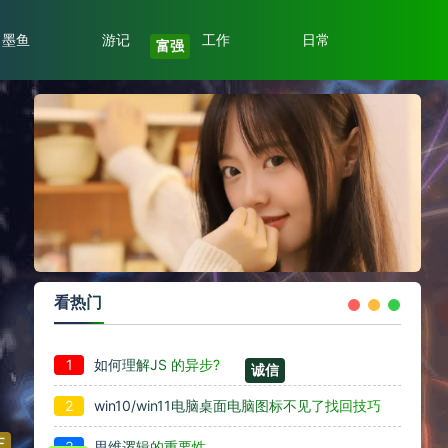
墨鱼
游记
工作
日常
富强
看热门
1
如何理解JS 的异步?
2
win10/win11电脑桌面电脑图标不见了找回技巧
诚信
3
思维逻辑的重要性