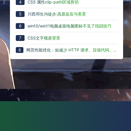
4
CSS 属性clip-path区域剪切
5
川西邓生沟徒步:高原反应与美景
6
win10/win11电脑桌面电脑图标不见了找回技巧
7
CSS文字视差背景
8
网页性能优化：如减少 HTTP 请求、压缩代码、使用缓存