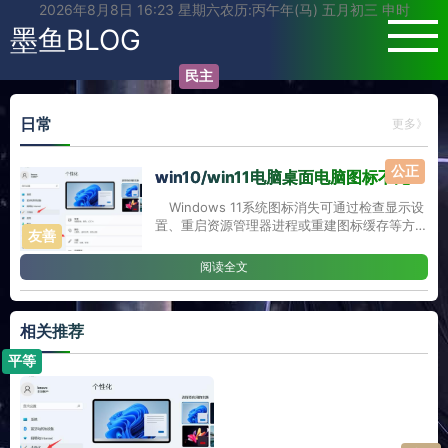
2026年8月8日 16:23 星期六农历:丙午年(马) 五月初三 申时
墨鱼BLOG
民主
日常
更多》
win10/win11电脑桌面电脑图标不见了找回技巧
公正
Windows 11系统图标消失可通过检查显示设
友善
置、重启资源管理器进程或重建图标缓存等方法
快速恢复。‌基础设置检查与修复‌‌1、显示桌面图
标‌：右键桌面空白处选择【查看】，确保【显示
阅读全文
桌面图标】已勾选。‌‌1‌‌2‌2、系统图标显示设置‌：
右键桌面选择【个性化】>【主题】>【桌面图
标设置】，勾选需要显示的系统图标（如“此电
相关推荐
脑”“回收站”等）。‌‌1...
平等
诚信